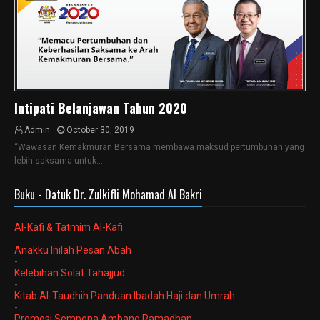
Intipati Belanjawan Tahun 2020
Admin
October 30, 2019
“Wawasan Kemakmuran Bersama membawa maksud pertumbuhan yang
lebih saksama untuk…
Buku - Datuk Dr. Zulkifli Mohamad Al Bakri
Al-Kafi & Tatmim Al-Kafi
-
Anakku Inilah Pesan Abah
-
Kelebihan Solat Tahajjud
-
Kitab Al-Taudhih Panduan Ibadah Haji dan Umrah
-
Promosi Sempena Ambang Ramadhan