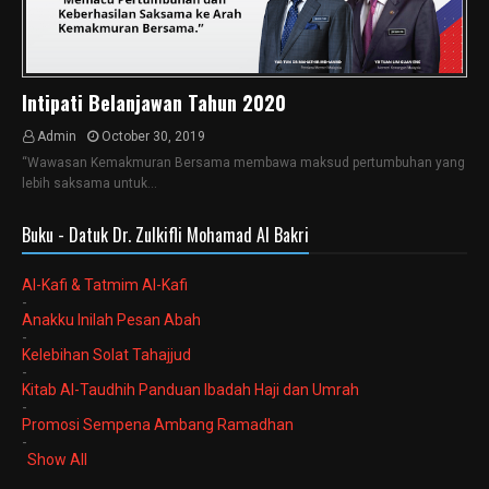
Intipati Belanjawan Tahun 2020
Admin
October 30, 2019
“Wawasan Kemakmuran Bersama membawa maksud pertumbuhan yang
lebih saksama untuk…
Buku - Datuk Dr. Zulkifli Mohamad Al Bakri
Al-Kafi & Tatmim Al-Kafi
-
Anakku Inilah Pesan Abah
-
Kelebihan Solat Tahajjud
-
Kitab Al-Taudhih Panduan Ibadah Haji dan Umrah
-
Promosi Sempena Ambang Ramadhan
-
Show All