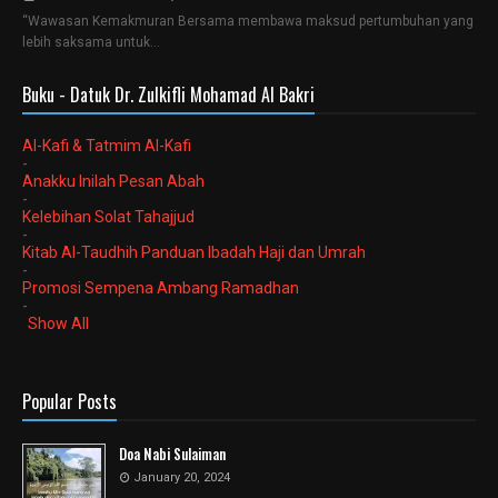
“Wawasan Kemakmuran Bersama membawa maksud pertumbuhan yang
lebih saksama untuk…
Buku - Datuk Dr. Zulkifli Mohamad Al Bakri
Al-Kafi & Tatmim Al-Kafi
-
Anakku Inilah Pesan Abah
-
Kelebihan Solat Tahajjud
-
Kitab Al-Taudhih Panduan Ibadah Haji dan Umrah
-
Promosi Sempena Ambang Ramadhan
-
Show All
Popular Posts
Doa Nabi Sulaiman
January 20, 2024