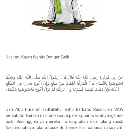
Nasihati Kaum Wanita Dengan Baik
عَنْ أَبِي هُرَيْرَةَ رَضِيَ اللَّهُ عَنْهُ قَالَ قَالَ رَسُولُ اللَّهِ صَلَّى اللَّهُ عَلَيْهِ وَسَلَّمَ
اسْتَوْصُوا بِالنِّسَاءِ فَإِنَّ الْمَرْأَةَ خُلِقَتْ مِنْ ضِلَعٍ وَإِنَّ أَعْوَجَ شَيْءٍ فِي الضِّلَعِ
أَعْلَاهُ فَإِنْ ذَهَبْتَ تُقِيمُهُ كَسَرْتَهُ وَإِنْ تَرَكْتَهُ لَمْ يَزَلْ أَعْوَجَ فَاسْتَوْصُوا بِالنِّسَاءِ
Dari Abu Hurairah radliallahu 'anhu berkata, Rasulullah SAW
bersabda: "Berilah nasihat kepada perempuan wasiat yang baik-
baik. Sesungguhnya mereka itu diciptakan dari tulang rusuk
(sesungguhnya tulang rusuk itu bengkok di bahagian atasnya),