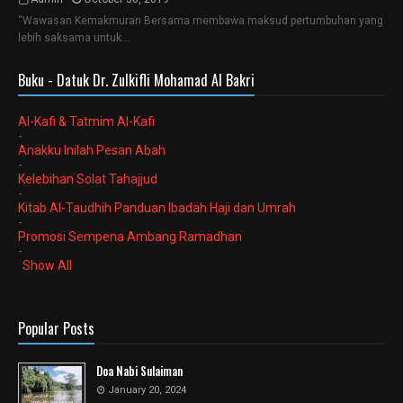
“Wawasan Kemakmuran Bersama membawa maksud pertumbuhan yang
lebih saksama untuk…
Buku - Datuk Dr. Zulkifli Mohamad Al Bakri
Al-Kafi & Tatmim Al-Kafi
-
Anakku Inilah Pesan Abah
-
Kelebihan Solat Tahajjud
-
Kitab Al-Taudhih Panduan Ibadah Haji dan Umrah
-
Promosi Sempena Ambang Ramadhan
-
Show All
Popular Posts
Doa Nabi Sulaiman
January 20, 2024