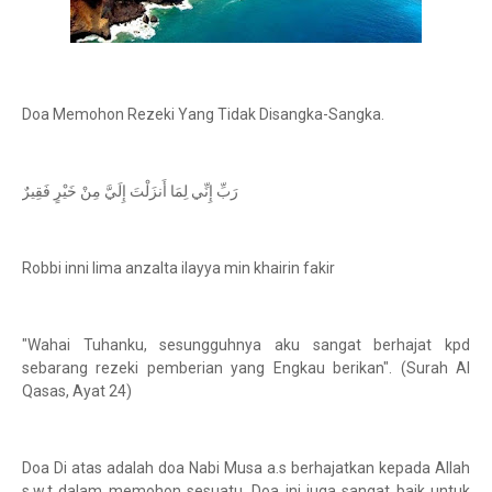
Doa Memohon Rezeki Yang Tidak Disangka-Sangka.
رَبِّ إِنِّي لِمَا أَنزَلْتَ إِلَيَّ مِنْ خَيْرٍ فَقِيرٌ
Robbi inni lima anzalta ilayya min khairin fakir
"Wahai Tuhanku, sesungguhnya aku sangat berhajat kpd
sebarang rezeki pemberian yang Engkau berikan". (Surah Al
Qasas, Ayat 24)
Doa Di atas adalah doa Nabi Musa a.s berhajatkan kepada Allah
s.w.t dalam memohon sesuatu. Doa ini juga sangat baik untuk