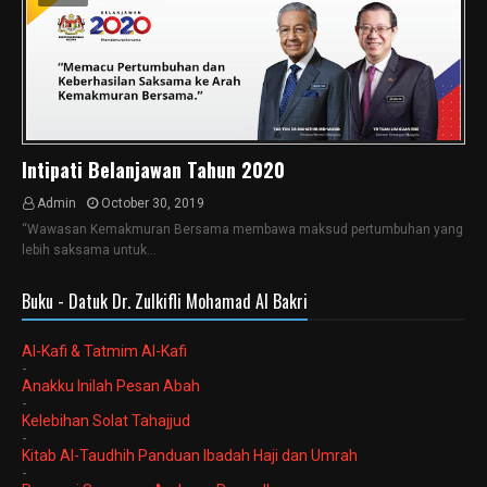
Intipati Belanjawan Tahun 2020
Admin
October 30, 2019
“Wawasan Kemakmuran Bersama membawa maksud pertumbuhan yang
lebih saksama untuk…
Buku - Datuk Dr. Zulkifli Mohamad Al Bakri
Al-Kafi & Tatmim Al-Kafi
-
Anakku Inilah Pesan Abah
-
Kelebihan Solat Tahajjud
-
Kitab Al-Taudhih Panduan Ibadah Haji dan Umrah
-