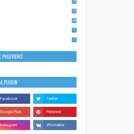
72
1
16
53
68
0
1
1
L PAGEVIEWS
AL PLUGIN