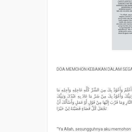
DOA MEMOHON KEBAIKAN DALAM SEGAL
أَعْلَمْ وَأَعُوْذُ بِكَ مِنَ الشَّرِّ كُلِّهِ عَاجِلِهِ وَآجِلِهِ مَا
بِيُّكَ وَأَعُوْذُ بِكَ مِنْ شَرِّ مَا عَاذَ بِهِ عَبْدُكَ وَنَبِيُّكَ
النَّارِ وَمَا قَرَّبَ إِلَيْهَا مِنْ قَوْلٍ أَوْ عَمَلٍ وَأَسْأَلُكَ أَنْ
تَجْعَلَ كُلَّ قَضَاءٍ قَضَيْتَهُ لِيْ خَيْرًا
“Ya Allah, sesungguhnya aku memohon 