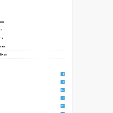
omi
an
ans
raan
dikan
16
15
52
17
1
29
0