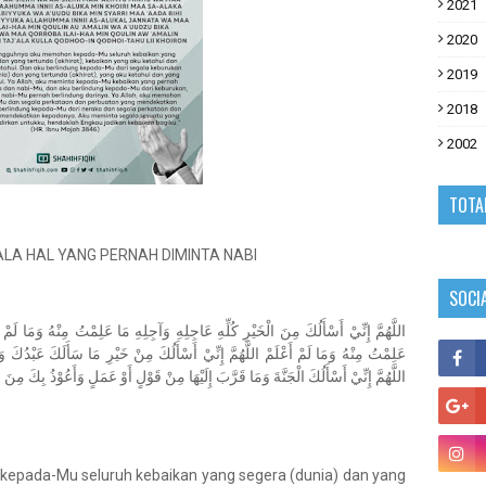
2021
2020
2019
2018
2002
TOTA
A HAL YANG PERNAH DIMINTA NABI
SOCI
اللَّهُمَّ إِنِّيْ أَسْأَلُكَ مِنَ الْخَيْرِ كُلِّهِ عَاجِلِهِ وَآجِلِهِ مَا عَلِمْتُ مِنْهُ وَمَا لَمْ 
عَلِمْتُ مِنْهُ وَمَا لَمْ أَعْلَمْ اللَّهُمَّ إِنِّيْ أَسْأَلُكَ مِنْ خَيْرِ مَا سَأَلَكَ عَبْدُكَ وَنَ
اللَّهُمَّ إِنِّيْ أَسْأَلُكَ الْجَنَّةَ وَمَا قَرَّبَ إِلَيْهَا مِنْ قَوْلٍ أَوْ عَمَلٍ وَأَعُوْذُ بِكَ مِنَ 
kepada-Mu seluruh kebaikan yang segera (dunia) dan yang