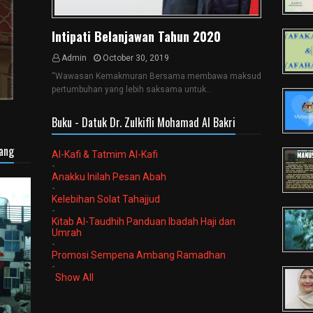
Intipati Belanjawan Tahun 2020
Admin
October 30, 2019
“Wawasan Kemakmuran Bersama membawa maksud
pertumbuhan yang lebih saksama untuk…
Buku - Datuk Dr. Zulkifli Mohamad Al Bakri
sang
Al-Kafi & Tatmim Al-Kafi
-
Anakku Inilah Pesan Abah
-
Kelebihan Solat Tahajjud
-
Kitab Al-Taudhih Panduan Ibadah Haji dan
Umrah
-
Promosi Sempena Ambang Ramadhan
-
Show All