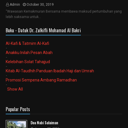
Admin
October 30, 2019
“Wawasan Kemakmuran Bersama membawa maksud pertumbuhan yang
lebih saksama untuk…
Buku - Datuk Dr. Zulkifli Mohamad Al Bakri
Al-Kafi & Tatmim Al-Kafi
-
Anakku Inilah Pesan Abah
-
Kelebihan Solat Tahajjud
-
Kitab Al-Taudhih Panduan Ibadah Haji dan Umrah
-
Promosi Sempena Ambang Ramadhan
-
Show All
Popular Posts
Doa Nabi Sulaiman