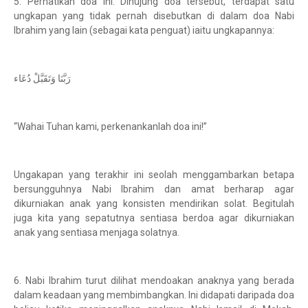
5. Perhatikan doa ini. Dihujung doa tersebut, terdapat satu
ungkapan yang tidak pernah disebutkan di dalam doa Nabi
Ibrahim yang lain (sebagai kata penguat) iaitu ungkapannya:
رَبَّنَا وَتَقَبَّلْ دُعَاء
“Wahai Tuhan kami, perkenankanlah doa ini!”
Ungakapan yang terakhir ini seolah menggambarkan betapa
bersungguhnya Nabi Ibrahim dan amat berharap agar
dikurniakan anak yang konsisten mendirikan solat. Begitulah
juga kita yang sepatutnya sentiasa berdoa agar dikurniakan
anak yang sentiasa menjaga solatnya.
6. Nabi Ibrahim turut dilihat mendoakan anaknya yang berada
dalam keadaan yang membimbangkan. Ini didapati daripada doa