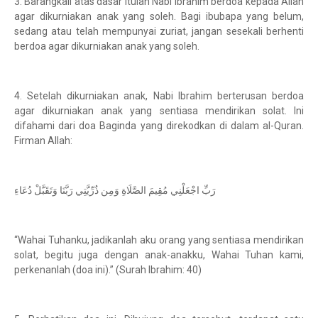
3. Barangkali atas dasar itulah Nabi Ibrahim berdoa kepada Allah
agar dikurniakan anak yang soleh. Bagi ibubapa yang belum,
sedang atau telah mempunyai zuriat, jangan sesekali berhenti
berdoa agar dikurniakan anak yang soleh.
4. Setelah dikurniakan anak, Nabi Ibrahim berterusan berdoa
agar dikurniakan anak yang sentiasa mendirikan solat. Ini
difahami dari doa Baginda yang direkodkan di dalam al-Quran.
Firman Allah:
رَبِّ اجْعَلْنِي مُقِيمَ الصَّلَاةِ وَمِن ذُرِّيَّتِي رَبَّنَا وَتَقَبَّلْ دُعَاءِ
“Wahai Tuhanku, jadikanlah aku orang yang sentiasa mendirikan
solat, begitu juga dengan anak-anakku, Wahai Tuhan kami,
perkenanlah (doa ini).” (Surah Ibrahim: 40)