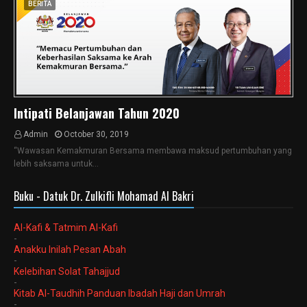
BERITA
Intipati Belanjawan Tahun 2020
Admin
October 30, 2019
“Wawasan Kemakmuran Bersama membawa maksud pertumbuhan yang
lebih saksama untuk…
Buku - Datuk Dr. Zulkifli Mohamad Al Bakri
Al-Kafi & Tatmim Al-Kafi
-
Anakku Inilah Pesan Abah
-
Kelebihan Solat Tahajjud
-
Kitab Al-Taudhih Panduan Ibadah Haji dan Umrah
-