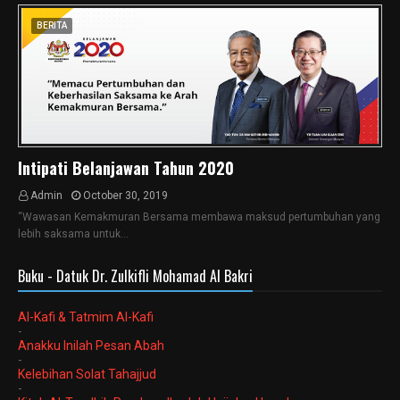
BERITA
Intipati Belanjawan Tahun 2020
Admin
October 30, 2019
“Wawasan Kemakmuran Bersama membawa maksud pertumbuhan yang
lebih saksama untuk…
Buku - Datuk Dr. Zulkifli Mohamad Al Bakri
Al-Kafi & Tatmim Al-Kafi
-
Anakku Inilah Pesan Abah
-
Kelebihan Solat Tahajjud
-