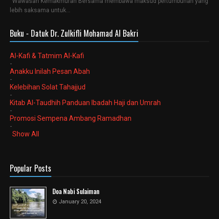
“Wawasan Kemakmuran Bersama membawa maksud pertumbuhan yang
lebih saksama untuk…
Buku - Datuk Dr. Zulkifli Mohamad Al Bakri
Al-Kafi & Tatmim Al-Kafi
-
Anakku Inilah Pesan Abah
-
Kelebihan Solat Tahajjud
-
Kitab Al-Taudhih Panduan Ibadah Haji dan Umrah
-
Promosi Sempena Ambang Ramadhan
-
Show All
Popular Posts
Doa Nabi Sulaiman
January 20, 2024