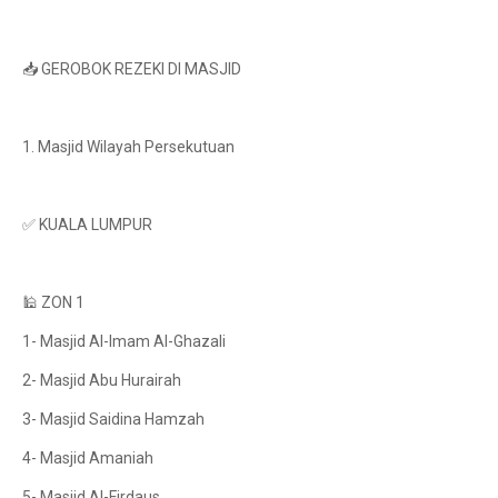
📥 GEROBOK REZEKI DI MASJID
1. Masjid Wilayah Persekutuan
✅ KUALA LUMPUR
🕌 ZON 1
1- Masjid Al-Imam Al-Ghazali
2- Masjid Abu Hurairah
3- Masjid Saidina Hamzah
4- Masjid Amaniah
5- Masjid Al-Firdaus