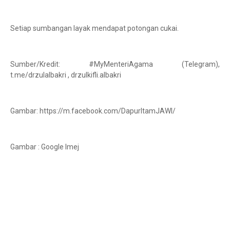
Setiap sumbangan layak mendapat potongan cukai.
Sumber/Kredit: #MyMenteriAgama (Telegram),
t.me/drzulalbakri , drzulkifli.albakri
Gambar: https://m.facebook.com/DapurItamJAWI/
Gambar : Google Imej