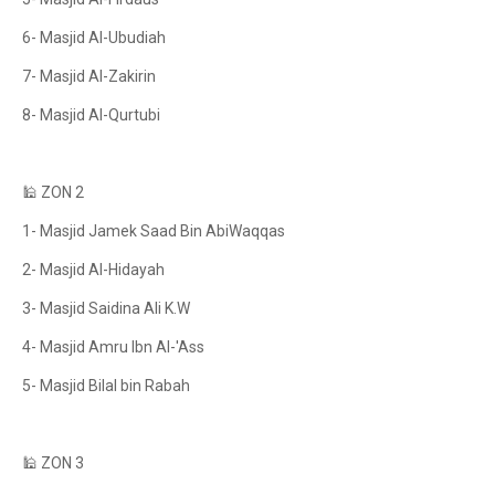
6- Masjid Al-Ubudiah
7- Masjid Al-Zakirin
8- Masjid Al-Qurtubi
🕌 ZON 2
1- Masjid Jamek Saad Bin AbiWaqqas
2- Masjid Al-Hidayah
3- Masjid Saidina Ali K.W
4- Masjid Amru Ibn Al-'Ass
5- Masjid Bilal bin Rabah
🕌 ZON 3