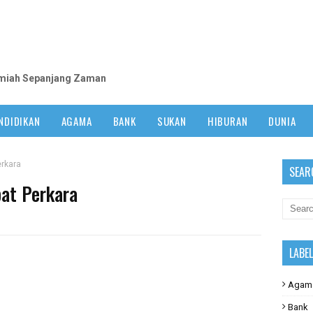
m
lmiah Sepanjang Zaman
NDIDIKAN
AGAMA
BANK
SUKAN
HIBURAN
DUNIA
erkara
SEAR
at Perkara
LABE
Agam
Bank