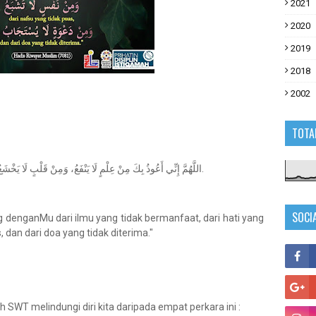
2021
2020
2019
2018
2002
TOTA
اللَّهُمَّ إِنِّي أَعُوذُ بِكَ مِنْ عِلْمٍ لَا يَنْفَعُ، وَمِنْ قَلْبٍ لَا يَخْشَعُ، وَمِنْ نَفْسٍ لَا تَشْبَعُ، وَمِنْ دَعْوَةٍ لَا يُسْتَجَابُ لَهَا.
SOCI
 denganMu dari ilmu yang tidak bermanfaat, dari hati yang
, dan dari doa yang tidak diterima."
WT melindungi diri kita daripada empat perkara ini :