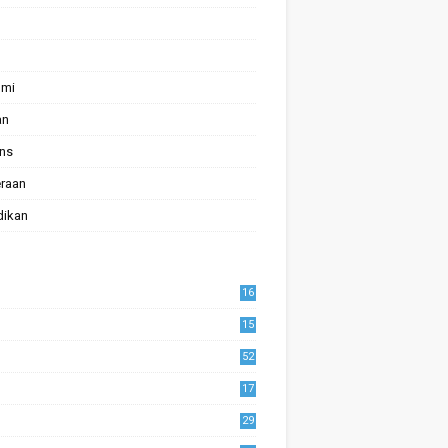
omi
an
ans
raan
dikan
16
15
52
17
1
29
0