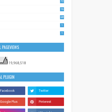
72
1
16
53
68
0
1
1
L PAGEVIEWS
19,968,518
AL PLUGIN