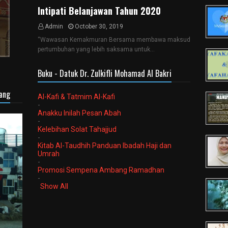
Intipati Belanjawan Tahun 2020
Admin
October 30, 2019
“Wawasan Kemakmuran Bersama membawa maksud
pertumbuhan yang lebih saksama untuk…
Buku - Datuk Dr. Zulkifli Mohamad Al Bakri
sang
Al-Kafi & Tatmim Al-Kafi
-
Anakku Inilah Pesan Abah
-
Kelebihan Solat Tahajjud
-
Kitab Al-Taudhih Panduan Ibadah Haji dan
Umrah
-
Promosi Sempena Ambang Ramadhan
-
Show All