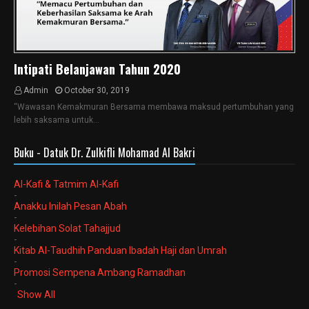
Intipati Belanjawan Tahun 2020
Admin
October 30, 2019
“Wawasan Kemakmuran Bersama membawa maksud pertumbuhan yang
lebih saksama untuk…
Buku - Datuk Dr. Zulkifli Mohamad Al Bakri
Al-Kafi & Tatmim Al-Kafi
-
Anakku Inilah Pesan Abah
-
Kelebihan Solat Tahajjud
-
Kitab Al-Taudhih Panduan Ibadah Haji dan Umrah
-
Promosi Sempena Ambang Ramadhan
-
Show All