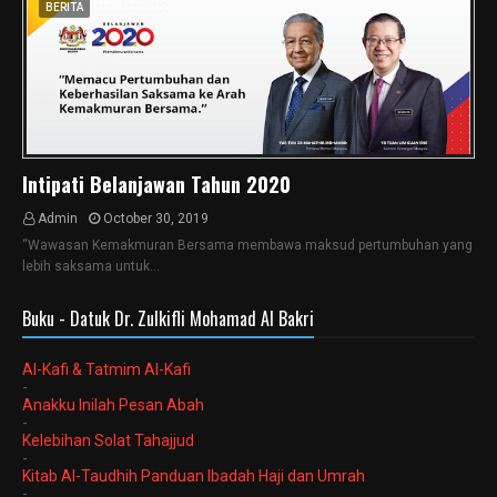
BERITA
Intipati Belanjawan Tahun 2020
Admin
October 30, 2019
“Wawasan Kemakmuran Bersama membawa maksud pertumbuhan yang
lebih saksama untuk…
Buku - Datuk Dr. Zulkifli Mohamad Al Bakri
Al-Kafi & Tatmim Al-Kafi
-
Anakku Inilah Pesan Abah
-
Kelebihan Solat Tahajjud
-
Kitab Al-Taudhih Panduan Ibadah Haji dan Umrah
-