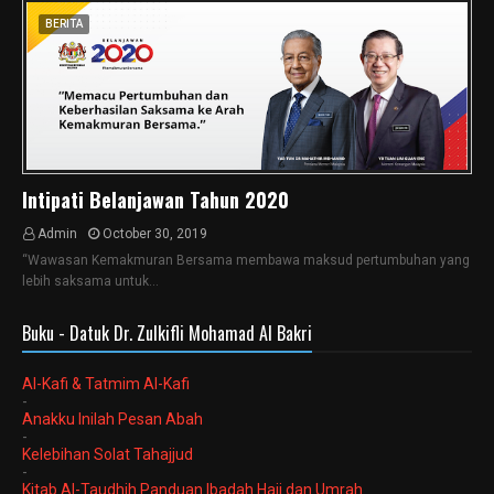
BERITA
Intipati Belanjawan Tahun 2020
Admin
October 30, 2019
“Wawasan Kemakmuran Bersama membawa maksud pertumbuhan yang
lebih saksama untuk…
Buku - Datuk Dr. Zulkifli Mohamad Al Bakri
Al-Kafi & Tatmim Al-Kafi
-
Anakku Inilah Pesan Abah
-
Kelebihan Solat Tahajjud
-
Kitab Al-Taudhih Panduan Ibadah Haji dan Umrah