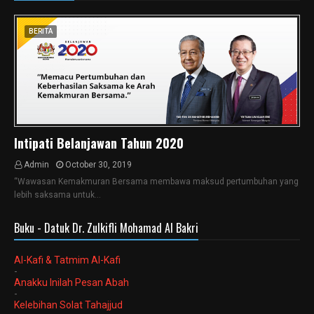
BERITA
Intipati Belanjawan Tahun 2020
Admin
October 30, 2019
“Wawasan Kemakmuran Bersama membawa maksud pertumbuhan yang
lebih saksama untuk…
Buku - Datuk Dr. Zulkifli Mohamad Al Bakri
Al-Kafi & Tatmim Al-Kafi
-
Anakku Inilah Pesan Abah
-
Kelebihan Solat Tahajjud