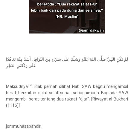
لَمْ يَكُنِ النَّبِيُّ صَلَّى اللهُ عَلَيْهِ وَسَلَّمَ عَلَى شَيْءٍ مِنَ النَّوَافِلِ أَشَدَّ مِنْهُ تَعَاهُدًا
عَلَى رَكْعَتَيِ الفَجْرِ
Maksudnya: “Tidak pernah dilihat Nabi SAW begitu mengambil
berat berkaitan solat-solat sunat sebagaimana Baginda SAW
mengambil berat tentang dua rakaat fajar”. [Riwayat al-Bukhari
(1116)]
jommuhasabahdiri