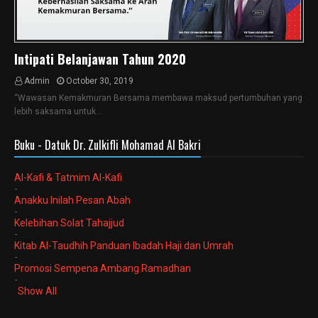
Intipati Belanjawan Tahun 2020
Admin
October 30, 2019
“Wawasan Kemakmuran Bersama membawa maksud pertumbuhan yang
lebih saksama untuk…
Buku - Datuk Dr. Zulkifli Mohamad Al Bakri
Al-Kafi & Tatmim Al-Kafi
-
Anakku Inilah Pesan Abah
-
Kelebihan Solat Tahajjud
-
Kitab Al-Taudhih Panduan Ibadah Haji dan Umrah
-
Promosi Sempena Ambang Ramadhan
-
Show All