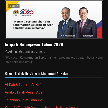
BERITA
Intipati Belanjawan Tahun 2020
Admin
October 30, 2019
“Wawasan Kemakmuran Bersama membawa maksud pertumbuhan yang
lebih saksama untuk…
Buku - Datuk Dr. Zulkifli Mohamad Al Bakri
Al-Kafi & Tatmim Al-Kafi
-
Anakku Inilah Pesan Abah
-
Kelebihan Solat Tahajjud
-
Kitab Al-Taudhih Panduan Ibadah Haji dan Umrah