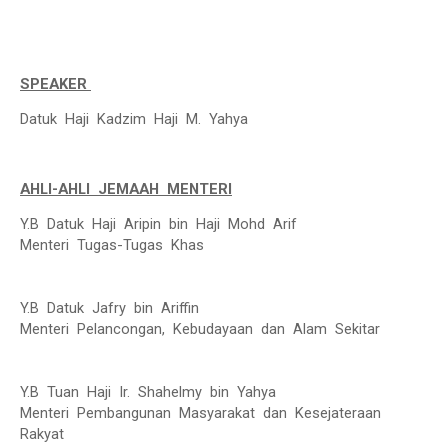
SPEAKER
Datuk Haji Kadzim Haji M. Yahya
AHLI-AHLI JEMAAH MENTERI
Y.B Datuk Haji Aripin bin Haji Mohd Arif
Menteri Tugas-Tugas Khas
Y.B Datuk Jafry bin Ariffin
Menteri Pelancongan, Kebudayaan dan Alam Sekitar
Y.B
Tuan
Haji
Ir.
Shahelmy
bin
Yahya
Menteri
Pembangunan
Masyarakat
dan
Kesejateraan
Rakyat