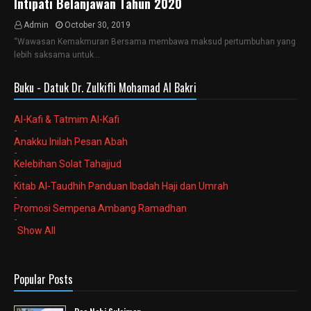
Intipati Belanjawan Tahun 2020
Admin
October 30, 2019
“Wawasan Kemakmuran Bersama membawa maksud pertumbuhan yang
lebih saksama untuk…
Buku - Datuk Dr. Zulkifli Mohamad Al Bakri
Al-Kafi & Tatmim Al-Kafi
-
Anakku Inilah Pesan Abah
-
Kelebihan Solat Tahajjud
-
Kitab Al-Taudhih Panduan Ibadah Haji dan Umrah
-
Promosi Sempena Ambang Ramadhan
-
Show All
Popular Posts