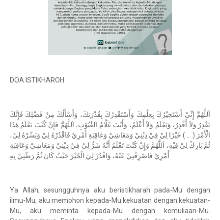
DOA ISTIKHAROH
اَللَّهُمَّ إِنِّيْ أَسْتَخِيْرُكَ بِعِلْمِكَ وَأَسْتَقْدِرُكَ بِقُدْرَتِكَ، وَأَسْأَلُكَ مِنْ فَضْلِكَ فَإِنَّكَ
تَقْدِرُ وَلاَ أَقْدِرُ، وَتَعْلَمُ وَلاَ أَعْلَمُ، وَأَنْتَ عَلَّامُ الغُيُوْبِ، اَللَّهُمَّ فَإِنْ كُنْتَ تَعْلَمُ هَذَا
الْأَمْرَ ( … ) خَيْرًا لِيْ فِيْ دِيْنِيْ وَمَعَاشِيْ وَعَاقِبَةِ أَمْرِيْ فَاقْدُرْهُ لِيْ وَيَسِّرْهُ لِيْ،
ثُمَّ بَارِكْ لِيْ فِيْهِ، اَللَّهُمَّ وَإِنْ كُنْتَ تَعْلَمُ أَنَّهُ شَرٌّ لِيْ فِيْ دِيْنِيْ وَمَعَاشِيْ وَعَاقِبَةِ
أَمْرِيْ فَاصْرِفْنِيْ عَنْهُ، وَاقْدُرْ لِيَ الْخَيْرَ حَيْثُ كَانَ ثُمَّ رَضِّنِيْ بِهِ
Ya Allah, sesungguhnya aku beristikharah pada-Mu dengan
ilmu-Mu, aku memohon kepada-Mu kekuatan dengan kekuatan-
Mu, aku meminta kepada-Mu dengan kemuliaan-Mu.