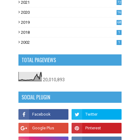
2021
72
1
2020
16
53
2019
68
0
2018
1
2002
1
TOTAL PAGEVIEWS
20,010,893
SOCIAL PLUGIN