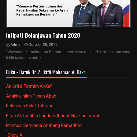
Intipati Belanjawan Tahun 2020
Admin
October 30, 2019
“Wawasan Kemakmuran Bersama membawa maksud pertumbuhan yang
lebih saksama untuk…
Buku - Datuk Dr. Zulkifli Mohamad Al Bakri
Al-Kafi & Tatmim Al-Kafi
-
Anakku Inilah Pesan Abah
-
Kelebihan Solat Tahajjud
-
Kitab Al-Taudhih Panduan Ibadah Haji dan Umrah
-
Promosi Sempena Ambang Ramadhan
-
Show All