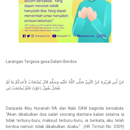
Larangan Tergesa-gesa Dalam Berdoa
عَنْ أَبِي هُرَيْرَةَ عَنْ النَّبِيِّ صَلَّى اللَّهُ عَلَيْهِ وَسَلَّمَ قَالَ يُسْتَجَابُ لِأَحَدِكُمْ مَا لَمْ
يَعْجَلْ يَقُولُ دَعَوْتُ فَلَمْ يُسْتَجَبْ لِي
Daripada Abu Hurairah RA dari Nabi SAW baginda bersabda:
"Akan dikabulkan doa salah seorang diantara kalian selama ia
tidak terburu-buru, maksud terburu-buru, ia berkata; aku telah
berdoa namun tidak dikabulkan doaku." (HR Tirmizi No: 3309)