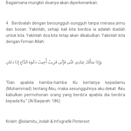
Bagaimana mungkin doanya akan diperkenankan.
4. Berdoalah dengan bersungguh-sungguh tanpa merasa jemu
dan bosan. Yakinlah, setiap kali kita berdoa ia adalah ibadah
untuk kita. Yakinlah doa kita tetap akan dikabulkan. Yakinlah kita
dengan Firman Allah:
وَإِذَا سَأَلَكَ عِبَادِي عَنِّي فَإِنِّي قَرِيبٌ أُجِيبُ دَعْوَةَ الدَّاعِ إِذَا دَعَانِ
“Dan apabila hamba-hamba Ku bertanya kepadamu
(Muhammad) tentang Aku, maka sesungguhnya aku dekat. Aku
kabulkan permohonan orang yang berdo’a apabila dia berdo’a
kepada Ku.” (Al Baqarah: 186)
Kridet: @islamitu_indah & Infografik Pinterest