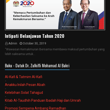
Intipati Belanjawan Tahun 2020
Admin
October 30, 2019
“Wawasan Kemakmuran Bersama membawa maksud pertumbuhan yang
lebih saksama untuk…
Buku - Datuk Dr. Zulkifli Mohamad Al Bakri
Al-Kafi & Tatmim Al-Kafi
-
Anakku Inilah Pesan Abah
-
Kelebihan Solat Tahajjud
-
Kitab Al-Taudhih Panduan Ibadah Haji dan Umrah
-
Promosi Sempena Ambang Ramadhan