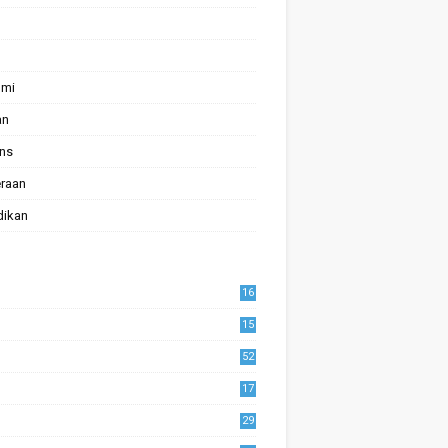
omi
an
ans
raan
dikan
16
15
52
17
1
29
0