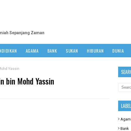
m
lmiah Sepanjang Zaman
NDIDIKAN
AGAMA
BANK
SUKAN
HIBURAN
DUNIA
 Mohd Yassin
SEAR
n bin Mohd Yassin
LABE
Agam
Bank