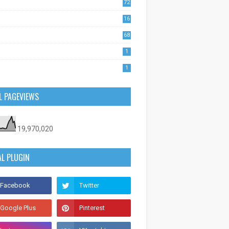
72
1
16
53
68
0
1
1
L PAGEVIEWS
19,970,020
AL PLUGIN