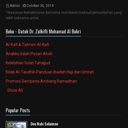
Admin
October 30, 2019
“Wawasan Kemakmuran Bersama membawa maksud pertumbuhan yang
lebih saksama untuk…
Buku - Datuk Dr. Zulkifli Mohamad Al Bakri
Al-Kafi & Tatmim Al-Kafi
-
Anakku Inilah Pesan Abah
-
Kelebihan Solat Tahajjud
-
Kitab Al-Taudhih Panduan Ibadah Haji dan Umrah
-
Promosi Sempena Ambang Ramadhan
-
Show All
Popular Posts
Doa Nabi Sulaiman