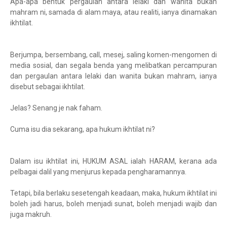
Apa-apa bentuk pergaulan antara lelaki dan wanita bukan
mahram ni, samada di alam maya, atau realiti, ianya dinamakan
ikhtilat.
Berjumpa, bersembang, call, mesej, saling komen-mengomen di
media sosial, dan segala benda yang melibatkan percampuran
dan pergaulan antara lelaki dan wanita bukan mahram, ianya
disebut sebagai ikhtilat.
Jelas? Senang je nak faham.
Cuma isu dia sekarang, apa hukum ikhtilat ni?
Dalam isu ikhtilat ini, HUKUM ASAL ialah HARAM, kerana ada
pelbagai dalil yang menjurus kepada pengharamannya.
Tetapi, bila berlaku sesetengah keadaan, maka, hukum ikhtilat ini
boleh jadi harus, boleh menjadi sunat, boleh menjadi wajib dan
juga makruh.