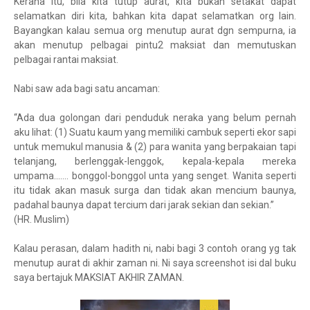
Kerana itu, bila kita tutup aurat, kita bukan setakat dapat
selamatkan diri kita, bahkan kita dapat selamatkan org lain.
Bayangkan kalau semua org menutup aurat dgn sempurna, ia
akan menutup pelbagai pintu2 maksiat dan memutuskan
pelbagai rantai maksiat.
Nabi saw ada bagi satu ancaman:
“Ada dua golongan dari penduduk neraka yang belum pernah
aku lihat: (1) Suatu kaum yang memiliki cambuk seperti ekor sapi
untuk memukul manusia & (2) para wanita yang berpakaian tapi
telanjang, berlenggak-lenggok, kepala-kepala mereka
umpama....... bonggol-bonggol unta yang senget. Wanita seperti
itu tidak akan masuk surga dan tidak akan mencium baunya,
padahal baunya dapat tercium dari jarak sekian dan sekian.”
(HR. Muslim)
Kalau perasan, dalam hadith ni, nabi bagi 3 contoh orang yg tak
menutup aurat di akhir zaman ni. Ni saya screenshot isi dal buku
saya bertajuk MAKSIAT AKHIR ZAMAN.