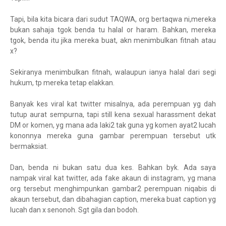
Tapi, bila kita bicara dari sudut TAQWA, org bertaqwa ni,mereka
bukan sahaja tgok benda tu halal or haram. Bahkan, mereka
tgok, benda itu jika mereka buat, akn menimbulkan fitnah atau
x?
Sekiranya menimbulkan fitnah, walaupun ianya halal dari segi
hukum, tp mereka tetap elakkan.
Banyak kes viral kat twitter misalnya, ada perempuan yg dah
tutup aurat sempurna, tapi still kena sexual harassment dekat
DM or komen, yg mana ada laki2 tak guna yg komen ayat2 lucah
kononnya mereka guna gambar perempuan tersebut utk
bermaksiat.
Dan, benda ni bukan satu dua kes. Bahkan byk. Ada saya
nampak viral kat twitter, ada fake akaun di instagram, yg mana
org tersebut menghimpunkan gambar2 perempuan niqabis di
akaun tersebut, dan dibahagian caption, mereka buat caption yg
lucah dan x senonoh. Sgt gila dan bodoh.