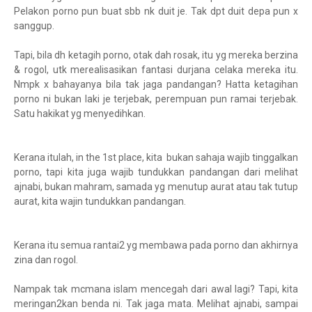
Pelakon porno pun buat sbb nk duit je. Tak dpt duit depa pun x
sanggup.
Tapi, bila dh ketagih porno, otak dah rosak, itu yg mereka berzina
& rogol, utk merealisasikan fantasi durjana celaka mereka itu.
Nmpk x bahayanya bila tak jaga pandangan? Hatta ketagihan
porno ni bukan laki je terjebak, perempuan pun ramai terjebak.
Satu hakikat yg menyedihkan.
Kerana itulah, in the 1st place, kita bukan sahaja wajib tinggalkan
porno, tapi kita juga wajib tundukkan pandangan dari melihat
ajnabi, bukan mahram, samada yg menutup aurat atau tak tutup
aurat, kita wajin tundukkan pandangan.
Kerana itu semua rantai2 yg membawa pada porno dan akhirnya
zina dan rogol.
Nampak tak mcmana islam mencegah dari awal lagi? Tapi, kita
meringan2kan benda ni. Tak jaga mata. Melihat ajnabi, sampai