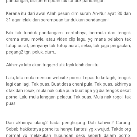
pandangan, bila perempuan tak tunduk pandangan.
Kerana itu dari awal Allah pesan dlm surah An-Nur ayat 30 dan
31 agar lelaki dan perempuan tundukkan pandangan!
Bila tak tunduk pandangam, contohnya, bermula dari tengok
drama atau movie, atau video clip lagu, yg mana pelakon tak
tutup aurat, penyanyi tak tutup aurat, seksi, tak jaga pergaulan,
pegang2 tgn, peluk, cium..
Akhirnya kita akan triggerd utk tgok lebih dari itu.
Lalu, kita mula mencari website porno. Lepas tu ketagih, tengok
lagi dan lagi. Tak puas. Buat dosa onani pula. Tak puas, akhirnya
otak dah rosak, mula nak cuba pula buat apa yg dia tengok dekat
porno. Lalu mula langgan pelacur. Tak puas. Mula nak rogol, tak
puas.
Dan akhirnya ulang2 tiada penghujung. Dah kahwin? Curang.
Sebab hakikatnya porno itu hanya fantasi yg x wujud. Takde org
normal yg melakukan hubungan seks seperti dalam porno.