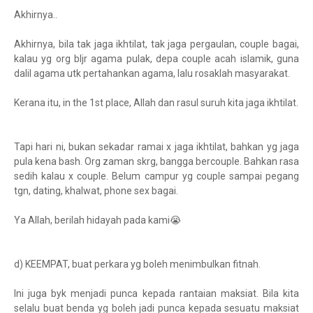
Akhirnya..
Akhirnya, bila tak jaga ikhtilat, tak jaga pergaulan, couple bagai,
kalau yg org bljr agama pulak, depa couple acah islamik, guna
dalil agama utk pertahankan agama, lalu rosaklah masyarakat.
Kerana itu, in the 1st place, Allah dan rasul suruh kita jaga ikhtilat.
Tapi hari ni, bukan sekadar ramai x jaga ikhtilat, bahkan yg jaga
pula kena bash. Org zaman skrg, bangga bercouple. Bahkan rasa
sedih kalau x couple. Belum campur yg couple sampai pegang
tgn, dating, khalwat, phone sex bagai.
Ya Allah, berilah hidayah pada kami😭
d) KEEMPAT, buat perkara yg boleh menimbulkan fitnah.
Ini juga byk menjadi punca kepada rantaian maksiat. Bila kita
selalu buat benda yg boleh jadi punca kepada sesuatu maksiat