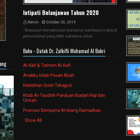
Intipati Belanjawan Tahun 2020
Admin
October 30, 2019
“Wawasan Kemakmuran Bersama membawa maksud
pertumbuhan yang lebih saksama untuk…
Buku - Datuk Dr. Zulkifli Mohamad Al Bakri
sang
Al-Kafi & Tatmim Al-Kafi
-
Anakku Inilah Pesan Abah
-
Kelebihan Solat Tahajjud
-
Kitab Al-Taudhih Panduan Ibadah Haji dan
Umrah
-
Promosi Sempena Ambang Ramadhan
-
Show All