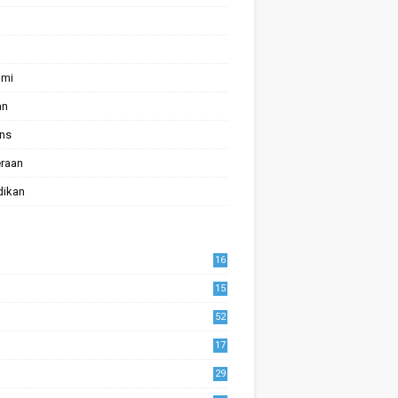
omi
an
ans
raan
dikan
16
15
52
17
1
29
0