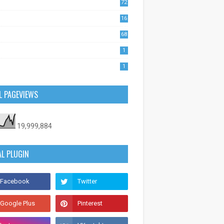
72
1
16
53
68
0
1
1
L PAGEVIEWS
19,999,884
AL PLUGIN