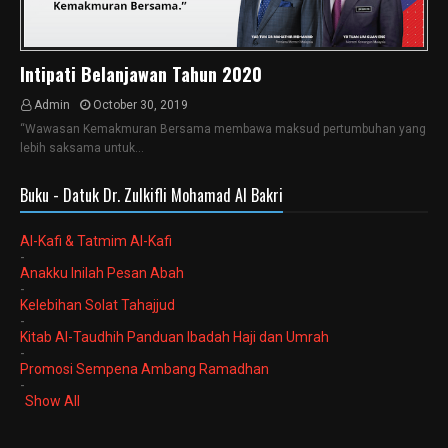
Intipati Belanjawan Tahun 2020
Admin
October 30, 2019
“Wawasan Kemakmuran Bersama membawa maksud pertumbuhan yang
lebih saksama untuk…
Buku - Datuk Dr. Zulkifli Mohamad Al Bakri
Al-Kafi & Tatmim Al-Kafi
-
Anakku Inilah Pesan Abah
-
Kelebihan Solat Tahajjud
-
Kitab Al-Taudhih Panduan Ibadah Haji dan Umrah
-
Promosi Sempena Ambang Ramadhan
-
Show All