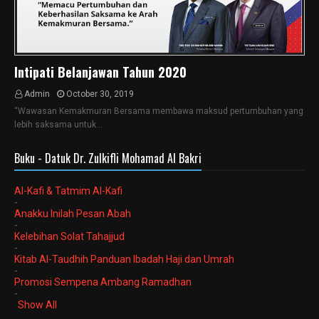
Intipati Belanjawan Tahun 2020
Admin
October 30, 2019
“Wawasan Kemakmuran Bersama membawa maksud pertumbuhan yang
lebih saksama untuk…
Buku - Datuk Dr. Zulkifli Mohamad Al Bakri
Al-Kafi & Tatmim Al-Kafi
-
Anakku Inilah Pesan Abah
-
Kelebihan Solat Tahajjud
-
Kitab Al-Taudhih Panduan Ibadah Haji dan Umrah
-
Promosi Sempena Ambang Ramadhan
-
Show All