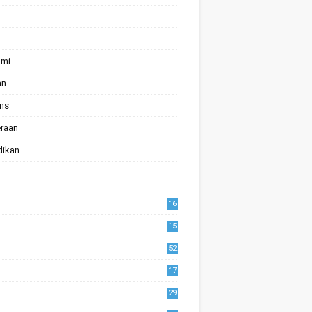
omi
an
ans
raan
dikan
16
15
52
17
1
29
0