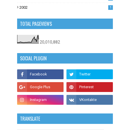
2002
1
TOTAL PAGEVIEWS
20,010,882
SOCIAL PLUGIN
TRANSLATE