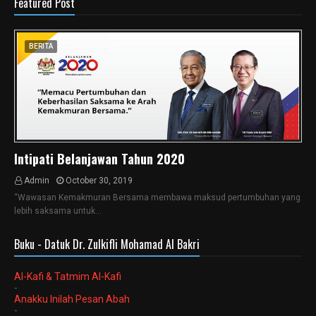
Featured Post
BERITA
Intipati Belanjawan Tahun 2020
Admin
October 30, 2019
“Wawasan Kemakmuran Bersama membawa maksud pertumbuhan yang
lebih saksama untuk…
Buku - Datuk Dr. Zulkifli Mohamad Al Bakri
Al-Kafi & Tatmim Al-Kafi
-
Anakku Inilah Pesan Abah
-