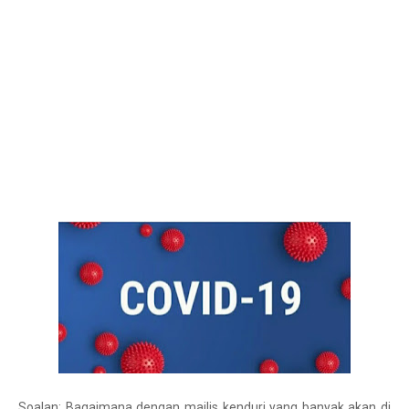
Soalan: Bagaimana dengan majlis kenduri yang banyak akan di