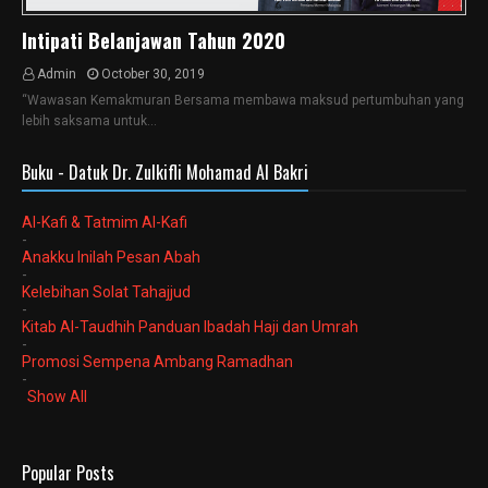
Intipati Belanjawan Tahun 2020
Admin
October 30, 2019
“Wawasan Kemakmuran Bersama membawa maksud pertumbuhan yang
lebih saksama untuk…
Buku - Datuk Dr. Zulkifli Mohamad Al Bakri
Al-Kafi & Tatmim Al-Kafi
-
Anakku Inilah Pesan Abah
-
Kelebihan Solat Tahajjud
-
Kitab Al-Taudhih Panduan Ibadah Haji dan Umrah
-
Promosi Sempena Ambang Ramadhan
-
Show All
Popular Posts