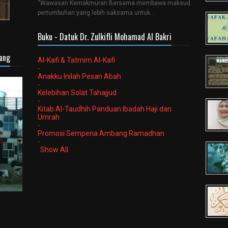
“Wawasan Kemakmuran Bersama membawa maksud
pertumbuhan yang lebih saksama untuk…
Buku - Datuk Dr. Zulkifli Mohamad Al Bakri
sang
Al-Kafi & Tatmim Al-Kafi
-
Anakku Inilah Pesan Abah
-
Kelebihan Solat Tahajjud
-
Kitab Al-Taudhih Panduan Ibadah Haji dan
Umrah
-
Promosi Sempena Ambang Ramadhan
-
Show All