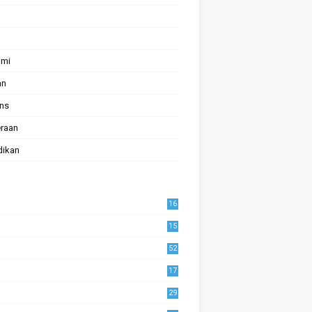
omi
an
ans
raan
dikan
16
15
52
17
1
29
0