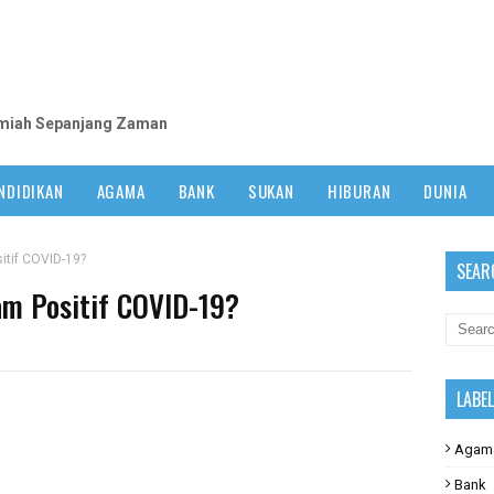
m
lmiah Sepanjang Zaman
NDIDIKAN
AGAMA
BANK
SUKAN
HIBURAN
DUNIA
itif COVID-19?
SEAR
am Positif COVID-19?
LABE
Agam
Bank