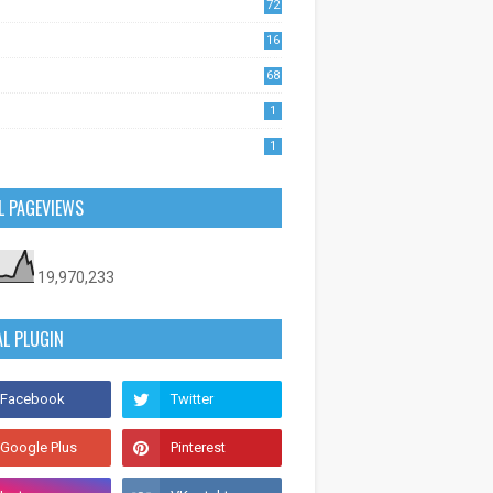
72
1
16
53
68
0
1
1
L PAGEVIEWS
19,970,233
AL PLUGIN