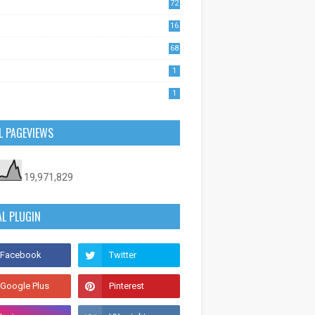
72
1
16
53
68
0
1
1
L PAGEVIEWS
19,971,829
AL PLUGIN