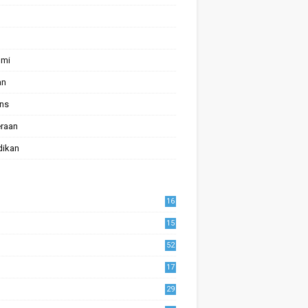
omi
an
ans
raan
dikan
16
15
52
17
1
29
0