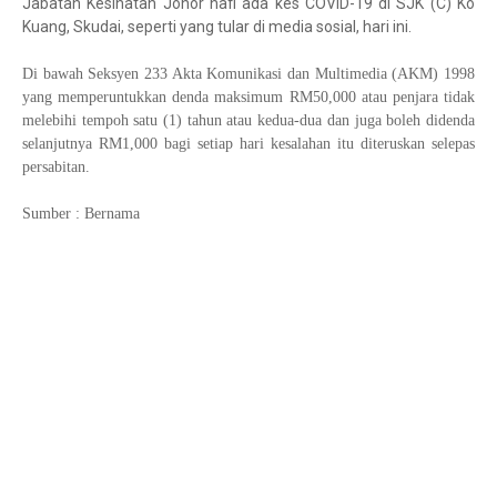
Jabatan Kesihatan Johor nafi ada kes COVID-19 di SJK (C) Ko
Kuang, Skudai, seperti yang tular di media sosial, hari ini.
Di bawah Seksyen 233 Akta Komunikasi dan Multimedia (AKM) 1998
yang memperuntukkan denda maksimum RM50,000 atau penjara tidak
melebihi tempoh satu (1) tahun atau kedua-dua dan juga boleh didenda
selanjutnya RM1,000 bagi setiap hari kesalahan itu diteruskan selepas
persabitan.
Sumber : Bernama