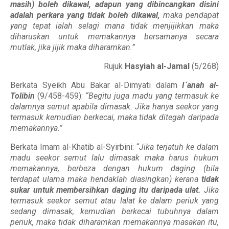
masih) boleh dikawal, adapun yang dibincangkan disini
adalah perkara yang tidak boleh dikawal,
maka pendapat
yang tepat ialah selagi mana tidak menjijikkan maka
diharuskan untuk memakannya bersamanya secara
mutlak, jika jijik maka diharamkan.”
Rujuk
Hasyiah al-Jamal
(5/268)
Berkata Syeikh Abu Bakar al-Dimyati dalam
I`anah al-
Tolibin
(9/458-459):
“Begitu juga madu yang termasuk ke
dalamnya semut apabila dimasak. Jika hanya seekor yang
termasuk kemudian berkecai, maka tidak ditegah daripada
memakannya.”
Berkata Imam al-Khatib al-Syirbini:
“Jika terjatuh ke dalam
madu seekor semut lalu dimasak maka harus hukum
memakannya, berbeza dengan hukum daging (bila
terdapat ulama maka hendaklah diasingkan) kerana
tidak
sukar untuk membersihkan daging itu daripada ulat.
Jika
termasuk seekor semut atau lalat ke dalam periuk yang
sedang dimasak, kemudian berkecai tubuhnya dalam
periuk, maka tidak diharamkan memakannya masakan itu,