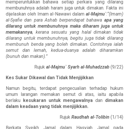
memperuntukkan bahawa setiap perkara yang dilarang
membunuhnya adalah haram juga untuk dimakan. Fakta ini
dijelaskan oleh Imam al-Nawawi dalam
al-Majmu`
:
“(Imam)
al-Syafie dan para Ashab berpendapat bahawa
apa yang
dilarang untuk membunuhnya maka diharam juga untuk
memakannya
, kerana sesuatu yang halal dimakan tidak
dilarang untuk membunuhnya, begitu juga tidak dilarang
membunuh benda yang boleh dimakan. Contohnya ialah
semut dan lemah, kedua-duanya adalah diharamkan
(bunuh dan makan).”
Rujuk
al-Majmu` Syarh al-Muhadzzab
(9/22)
Kes Sukar Dikawal dan Tidak Menjijikkan
Namun begitu, terdapat pengecualian terhadap hukum
umum larangan memakan semut di atas, iaitu apabila
berlaku
kesukaran untuk mengawalnya
dan
dimakan
dalam keadaan yang tidak menjijikkan.
Rujuk
Raudhah al-Tolibin
(1/14)
Berkata Syeikh Jamal dalam Hasyiah Jamal pada