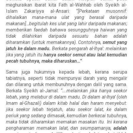
meghuraikan ibarat kita Fath al-Wahhab oleh Syeikh al-
Islam Zakariyya al-Ansari:
“[Perkataan musonnif:
dihalalkan mana-mana ulat yang berasal daripada
makanan]…begitulah kes ulat yang lahir daripada makanan;
memberikan faedah bahawa sesungguhnya haiwan yang
tidak dilahirkan daripada sesuatu bahan adalah
diharamkan (untuk memakannya). Contohnya,
semut yang
jatuh ke dalam madu.
Berkata pengarah al-Ihya’: melainkan
jika yang jatuh itu
hanya seekor semut atau lalat kemudian
pecah tubuhnya, maka diharuskan…
”
Sama juga hukumnya kepada lebah, kerana serupa
tabiatnya, seperti tidak mempunyai darah yang mengalir
dan dilarang untuk membunuhnya dengan dalil yang sama.
Berkata Syeikh al-Jamal:
“….melainkan jika hanya seekor
lebah, yang melebur di dalam madu. Di dalam al-Ihya’ (oleh
Imam al-Ghazali) dalam kitab halal dan haram menyebut:
jika seekor lebah terjatuh, atau seekor lalat, ke dalam
periuk yang sedang dimasak, kemudian berkecai tubuhnya,
maka tidak diharamkan memakan masakan itu. Ini kerana
pengharaman memakan lalat, dan seumpamanya,
adalah