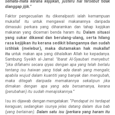
semata-mata kerana kejijikan, justeru hal tersebut tidak
dianggap jijik.”
Faktor pengecualian itu dikenalpasti ialah kemampuan
mukallaf itu untuk mengawal makanannya daripada
dimasuki perkara yang diharamkan dan tahap kejijikan
makanan yang dicemari benda haram itu.
Dalam situasi
yang sukar dikawal dan berulang-ulang, serta hilang
rasa kejijikan itu kerana sedikit bilangannya dan sudah
istihlak (melebur), maka diutamakan hak mukallaf
itu
untuk makan apa yang dihalalkan Allah ke kepadanya.
Sambung Syeikh al-Jamal:
"
Ibarat Al-Syaubari menyebut:
“jika difahami secara qiyas dengan apa yang telah berlalu
tentang isu haiwan yang tidak ada darah yang mengalir,
apabila wujud dalam kuantiti yang banyak dan mengubah,
maka ditegah daripada memakannya sekalipun jika
dimakan dengan apa yang ada bersamanya, kerana
(perubahan) itu sudah menajiskannya.”
Isu ini dijawab dengan mengatakan: “
Pendapat ini terdapat
keraguan; sedangkan isunya jelas datang dalam dua bab
(yang berlainan).
Dalam satu isu (perkara yang haram itu