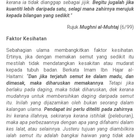
kerana ia tidak dianggap sebagai jijik.
Begitu jugalah jika
kuantiti lebih daripada satu, selagi mana zahirnya merujuk
kepada bilangan yang sedikit
.”
Rujuk
Mughni al-Muhtaj
(6/99)
Faktor Kesihatan
Sebahagian ulama membangkitkan faktor kesihatan.
Ertinya, jika dengan memakan semut yang sedikit itu
mestilah tidak mendatangkan kesakitan atau mudarat
kepada tubuh badan. Berkata Imam Ibn Hajar al-
Haitami:
“
Dan jika terjatuh semut ke dalam madu, dan
dimasak, maka diharuskan memakannya
. Tetapi jika
berlaku pada daging, maka tidak diharuskan, dek kerana
mudahnya untuk membersihkan daging daripada semut
itu. Inilah yang dijazamkan oleh bukan seorang dalam
kalangan ulama.
Pendapat ini perlu diteliti pada zahirnya
.
Ini kerana illahnya, sekiranya kerana istihlak (peleburan),
maka apa perbezaannya dengan apa yang difahami dalam
kes lalat, atau selainnya. Justeru tujuan yang diambilkira
ialah semut itu adalah bangkai haiwan yang tidak ada