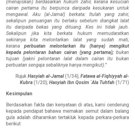
(menajiskan) berdasarkan hukum zahir, kerana kesucian
cairan pertama itu berpunca daripada kesukaran untuk
mengawal. Aku (al-Jamal) berkata: Itulah yang zahir,
sekalipun penuangan itu berlaku sebelum diangkat lalat
itu daripada bekas yang dituang. Kes ini tidak jauh.
Sekalipun jika kita berkata hukum memudaratkan
sekiranya kita melontarkan lalat yang sudah mati,
kerana
perbuatan melontarkan itu (hanya) mengikut
kepada pelontaran bahan cairan (yang pertama);
bukan
tujuan (yakni pelontaran lalat dalam cairan itu bukan
perbuatan sengaja sebaliknya hanya mengikut).”
Rujuk
Hasyiah al-Jamal
(1/34);
Fatawa al-Fiqhiyyah al-
Kubra
(1/20);
Hasyiah Ibn Qosim `Ala Tuhfah
(1/71)
Kesimpulan
Berdasarkan fakta dan kenyataan di atas, kami cenderung
kepada pendapat bahawa memakan semut dalam balang
gula adalah diharamkan tertakluk kepada perkara-perkara
berikut: