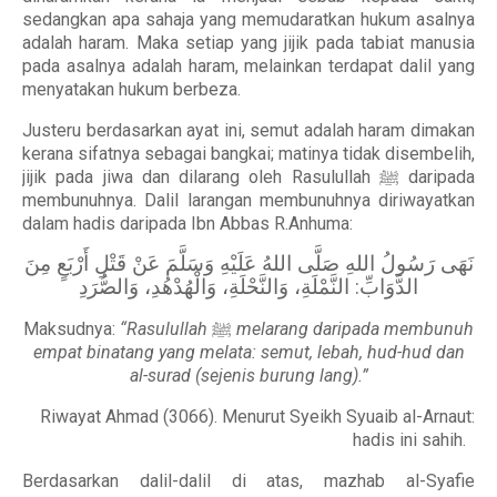
sedangkan apa sahaja yang memudaratkan hukum asalnya
adalah haram. Maka setiap yang jijik pada tabiat manusia
pada asalnya adalah haram, melainkan terdapat dalil yang
menyatakan hukum berbeza.
Justeru berdasarkan ayat ini, semut adalah haram dimakan
kerana sifatnya sebagai bangkai; matinya tidak disembelih,
jijik pada jiwa dan dilarang oleh Rasulullah ﷺ daripada
membunuhnya. Dalil larangan membunuhnya diriwayatkan
dalam hadis daripada Ibn Abbas R.Anhuma:
نَهَى رَسُولُ اللهِ صَلَّى اللهُ عَلَيْهِ وَسَلَّمَ عَنْ قَتْلِ أَرْبَعٍ مِنَ
الدَّوَابِّ: النَّمْلَةِ، وَالنَّحْلَةِ، وَالْهُدْهُدِ، وَالصُّرَدِ
Maksudnya:
“Rasulullah
ﷺ
melarang daripada membunuh
empat binatang yang melata: semut, lebah, hud-hud dan
al-surad (sejenis burung lang).”
Riwayat Ahmad (3066). Menurut Syeikh Syuaib al-Arnaut:
hadis ini sahih.
Berdasarkan dalil-dalil di atas, mazhab al-Syafie