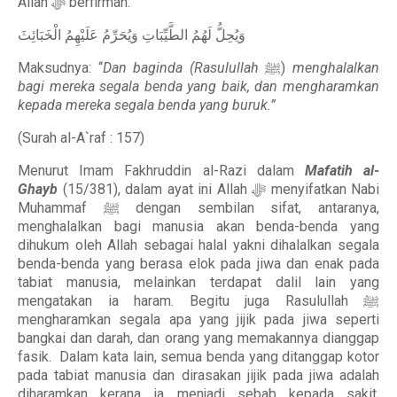
Allah ﷻ berfirman:
وَيُحِلُّ لَهُمُ الطَّيِّبَاتِ وَيُحَرِّمُ عَلَيْهِمُ الْخَبَائِثَ
Maksudnya: “
Dan baginda (Rasulullah
ﷺ)
menghalalkan
bagi mereka segala benda yang baik, dan mengharamkan
kepada mereka segala benda yang buruk.”
(Surah al-A`raf : 157)
Menurut Imam Fakhruddin al-Razi dalam
Mafatih al-
Ghayb
(15/381), dalam ayat ini Allah ﷻ menyifatkan Nabi
Muhammaf ﷺ dengan sembilan sifat, antaranya,
menghalalkan bagi manusia akan benda-benda yang
dihukum oleh Allah sebagai halal yakni dihalalkan segala
benda-benda yang berasa elok pada jiwa dan enak pada
tabiat manusia, melainkan terdapat dalil lain yang
mengatakan ia haram. Begitu juga Rasulullah ﷺ
mengharamkan segala apa yang jijik pada jiwa seperti
bangkai dan darah, dan orang yang memakannya dianggap
fasik. Dalam kata lain, semua benda yang ditanggap kotor
pada tabiat manusia dan dirasakan jijik pada jiwa adalah
diharamkan kerana ia menjadi sebab kepada sakit,