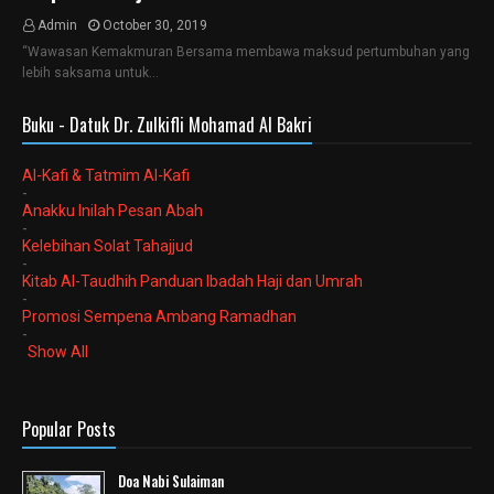
Admin
October 30, 2019
“Wawasan Kemakmuran Bersama membawa maksud pertumbuhan yang
lebih saksama untuk…
Buku - Datuk Dr. Zulkifli Mohamad Al Bakri
Al-Kafi & Tatmim Al-Kafi
-
Anakku Inilah Pesan Abah
-
Kelebihan Solat Tahajjud
-
Kitab Al-Taudhih Panduan Ibadah Haji dan Umrah
-
Promosi Sempena Ambang Ramadhan
-
Show All
Popular Posts
Doa Nabi Sulaiman