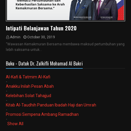
Intipati Belanjawan Tahun 2020
Admin
October 30, 2019
“Wawasan Kemakmuran Bersama membawa maksud pertumbuhan yang
lebih saksama untuk…
Buku - Datuk Dr. Zulkifli Mohamad Al Bakri
Al-Kafi & Tatmim Al-Kafi
-
Anakku Inilah Pesan Abah
-
Kelebihan Solat Tahajjud
-
Kitab Al-Taudhih Panduan Ibadah Haji dan Umrah
-
Promosi Sempena Ambang Ramadhan
-
Show All