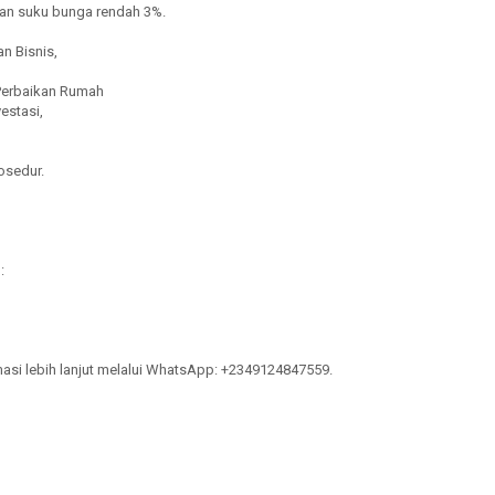
n suku bunga rendah 3%.
n Bisnis,
 Perbaikan Rumah
estasi,
rosedur.
:
masi lebih lanjut melalui WhatsApp: +2349124847559.