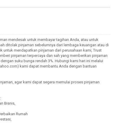
man mendesak untuk membayar tagihan Anda, atau untuk
nah ditolak pinjaman sebelumnya dari lembaga keuangan atau di
 untuk mendapatkan pinjaman dari perusahaan kami, Trust
pemberi pinjaman terpercaya dan sah yang memberikan pinjaman
dengan suku bunga rendah 3%. Hubungi kami hari ini melalui
3@yahoo.com) kami dapat membantu Anda dengan bantuan
pinjaman, agar kami dapat segera memulai proses pinjaman
:
n Bisnis,
 Perbaikan Rumah
estasi,