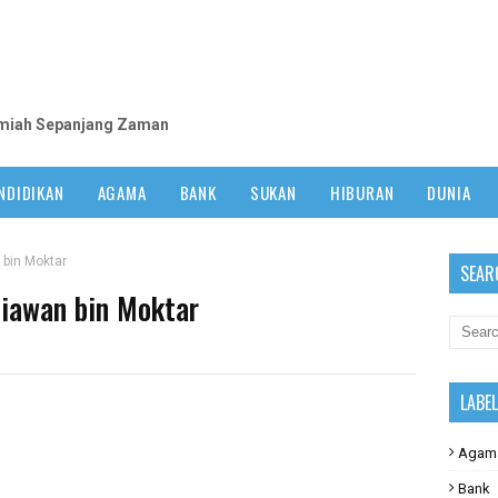
m
lmiah Sepanjang Zaman
NDIDIKAN
AGAMA
BANK
SUKAN
HIBURAN
DUNIA
bin Moktar
SEAR
iawan bin Moktar
LABE
Agam
Bank