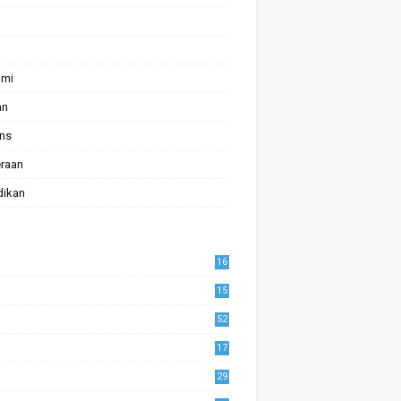
omi
an
ans
raan
dikan
16
15
52
17
1
29
0