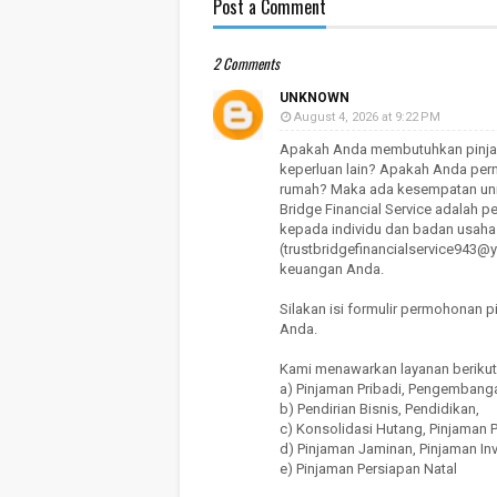
Post a Comment
2 Comments
UNKNOWN
August 4, 2026 at 9:22 PM
Apakah Anda membutuhkan pinja
keperluan lain? Apakah Anda per
rumah? Maka ada kesempatan unik
Bridge Financial Service adalah 
kepada individu dan badan usaha 
(trustbridgefinancialservice94
keuangan Anda.
Silakan isi formulir permohonan 
Anda.
Kami menawarkan layanan berikut
a) Pinjaman Pribadi, Pengembanga
b) Pendirian Bisnis, Pendidikan,
c) Konsolidasi Hutang, Pinjaman
d) Pinjaman Jaminan, Pinjaman Inv
e) Pinjaman Persiapan Natal