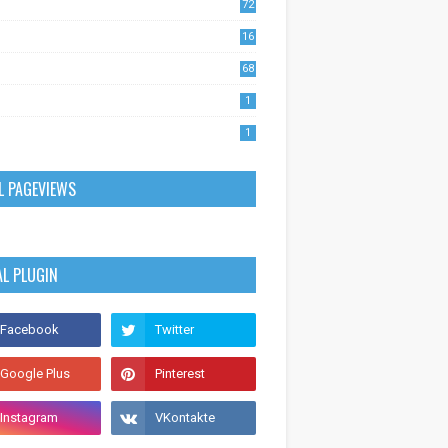
72
1
16
53
68
0
1
1
L PAGEVIEWS
AL PLUGIN