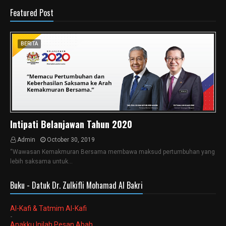
Featured Post
BERITA
Intipati Belanjawan Tahun 2020
Admin
October 30, 2019
“Wawasan Kemakmuran Bersama membawa maksud pertumbuhan yang
lebih saksama untuk…
Buku - Datuk Dr. Zulkifli Mohamad Al Bakri
Al-Kafi & Tatmim Al-Kafi
-
Anakku Inilah Pesan Abah