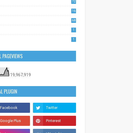
72
1
16
53
68
0
1
1
L PAGEVIEWS
19,967,919
AL PLUGIN