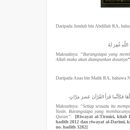
Daripada Jundub bin Abdillah RA, bah
للَّهِ غُفِرَ لَهُ
Maksudnya:
“Barangsiapa yang memb
Allah maka akan diampunkan dosanya
”
Daripada Anas bin Malik RA, bahawa 
هَا فَكَأنَّما قَرَأَ القُرْآنَ عَشرَ مَرَّاتٍ
Maksudnya:
“Setiap sesuatu itu memp
Yasin. Barangsiapa yang membacany
Quran”.
[Riwayat al-Tirmizi, kita
hadith 2812 dan riwayat al-Darimi, 
no. hadith 3282]