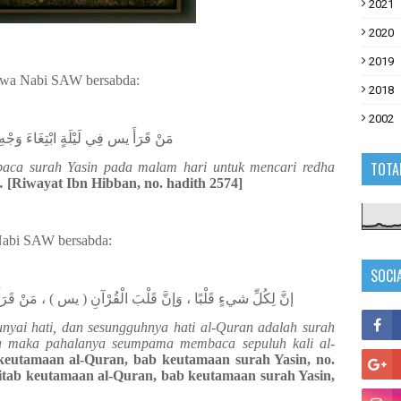
2021
2020
2019
awa Nabi SAW bersabda:
2018
2002
مَنْ قَرَأَ يس فِي لَيْلَةٍ ابْتِغَاءَ وَجْهِ ا
TOTA
aca surah Yasin pada malam hari untuk mencari redha
.
[Riwayat Ibn Hibban, no. hadith 2574]
Nabi SAW bersabda:
SOCI
إنَّ لِكُلِّ شيءٍ قَلْبًا ، وَإنَّ قَلْبَ الْقُرْآنِ ( يس ) ، مَنْ قَرَأَ
unyai hati, dan sesungguhnya hati al-Quran adalah surah
a maka pahalanya seumpama membaca sepuluh kali al-
b keutamaan al-Quran, bab keutamaan surah Yasin, no.
kitab keutamaan al-Quran, bab keutamaan surah Yasin,