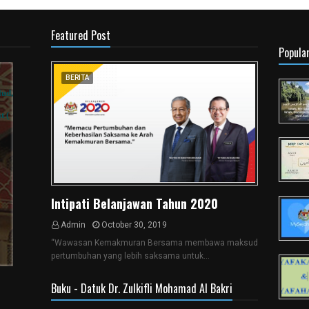
Featured Post
Popula
BERITA
Intipati Belanjawan Tahun 2020
Admin
October 30, 2019
“Wawasan Kemakmuran Bersama membawa maksud
pertumbuhan yang lebih saksama untuk…
Buku - Datuk Dr. Zulkifli Mohamad Al Bakri