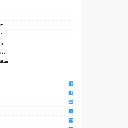
omi
an
ans
raan
dikan
16
15
52
17
1
29
0