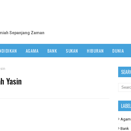
m
lmiah Sepanjang Zaman
NDIDIKAN
AGAMA
BANK
SUKAN
HIBURAN
DUNIA
sin
SEAR
h Yasin
LABE
Agam
Bank