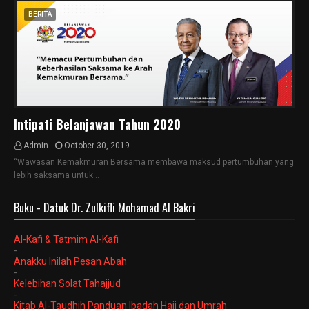
BERITA
Intipati Belanjawan Tahun 2020
Admin
October 30, 2019
“Wawasan Kemakmuran Bersama membawa maksud pertumbuhan yang
lebih saksama untuk…
Buku - Datuk Dr. Zulkifli Mohamad Al Bakri
Al-Kafi & Tatmim Al-Kafi
-
Anakku Inilah Pesan Abah
-
Kelebihan Solat Tahajjud
-
Kitab Al-Taudhih Panduan Ibadah Haji dan Umrah