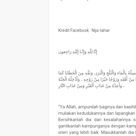
Kredit Facebook : Nija tahar
إِنَّا لِلّهِ وَإِنَّـا إِلَيْهِ رَاجِعون
لْهُ بِالْمَاءِ وَالْثَلْجِ وَالْبَرَدِ، وَنَقِّهِ مِنَ الْخَطَايَا كَمَا
 مِنْ أَهْلِهِ وَزَوْجًا خَيْرًا مِنْ زَوْجِهِ ، وَأَدْخِلْهُ الْجَنَّةَ
، وَأَعِذْهُ مِنْ عَذَابِ اْلقَبْرِ وَمِنْ عَذَابِ النَّارِ
“Ya Allah, ampunilah baginya dan kasih
muliakan kedudukannya dan lapangkan ku
Bersihkanlah dia dari kesalahannya s
gantikanlah kampunganya dengan kampun
isteri yang lebih baik. Masukkanlah dia