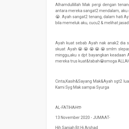
Alhamdullillah Mak pergi dengan tenang
antara mereka sangat2 mendalam, aku se
😭. Ayah sangat2 tenang, dalam hati Ay
bila memeluk aku, cucu2 & melihat jasa
Ayah kuat sebab Ayah nak anak2 dia se
skuat Ayah😭😭😭😭😭smlm slepas p
minggu,aku x dpt bayangkan keadaan 
mereka trus kuat&tabah😭smoga ALLAH 
Cinta,Kasih&Sayang Mak&Ayah sgt2 lua
Kami Syg Mak sampai Syurga
AL-FATIHAH🤲
13 November 2020 - JUMAAT-
Hjh Saniah Bt Hj Arshad