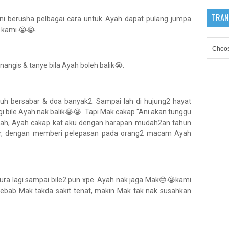
TRAN
ini berusha pelbagai cara untuk Ayah dapat pulang jumpa
kami 😭😭.
nangis & tanye bila Ayah boleh balik😭.
uruh bersabar & doa banyak2. Sampai lah di hujung2 hayat
agi bile Ayah nak balik😭😭. Tapi Mak cakap "Ani akan tunggu
 Ayah, Ayah cakap kat aku dengan harapan mudah2an tahun
dur, dengan memberi pelepasan pada orang2 macam Ayah
ura lagi sampai bile2 pun xpe. Ayah nak jaga Mak😔😭kami
sebab Mak takda sakit tenat, makin Mak tak nak susahkan