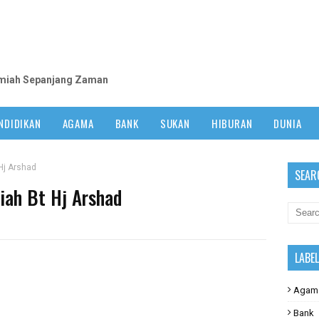
m
lmiah Sepanjang Zaman
NDIDIKAN
AGAMA
BANK
SUKAN
HIBURAN
DUNIA
 Hj Arshad
SEAR
niah Bt Hj Arshad
LABE
Agam
Bank