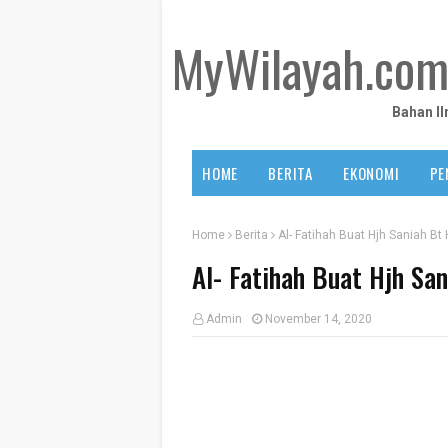
MyWilayah.co
Bahan I
HOME
BERITA
EKONOMI
PE
Home
Berita
Al- Fatihah Buat Hjh Saniah Bt
Al- Fatihah Buat Hjh Sa
Admin
November 14, 2020