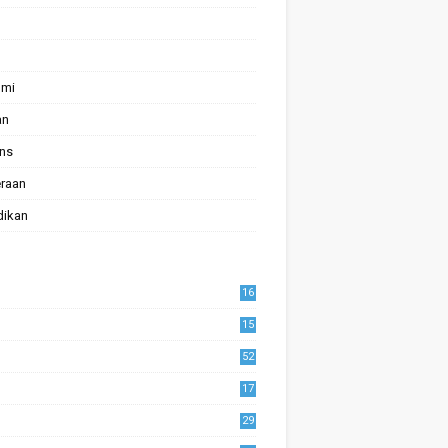
omi
an
ans
raan
dikan
16
15
52
17
1
29
0