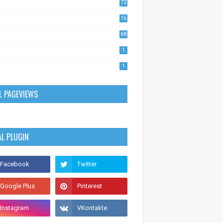
72
1
16
53
68
0
1
1
L PAGEVIEWS
AL PLUGIN