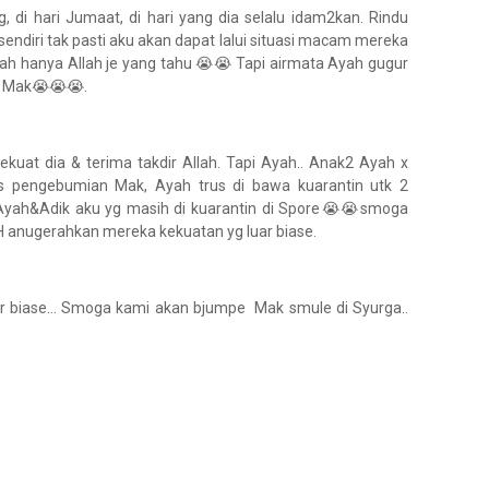
, di hari Jumaat, di hari yang dia selalu idam2kan. Rindu
ndiri tak pasti aku akan dapat lalui situasi macam mereka
ah hanya Allah je yang tahu 😭😭 Tapi airmata Ayah gugur
d Mak😭😭😭.
kuat dia & terima takdir Allah. Tapi Ayah.. Anak2 Ayah x
engebumian Mak, Ayah trus di bawa kuarantin utk 2
Ayah&Adik aku yg masih di kuarantin di Spore😭😭smoga
anugerahkan mereka kekuatan yg luar biase.
r biase... Smoga kami akan bjumpe Mak smule di Syurga..