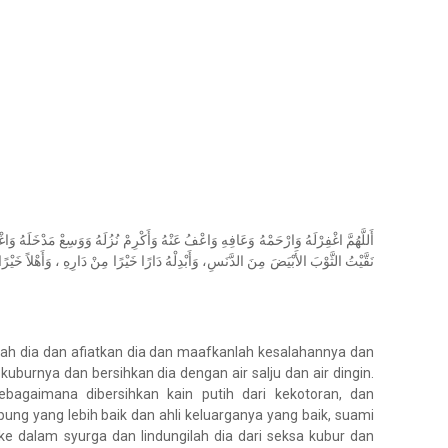
أَللَّهُمَّ اغْفِرْلَهُ وَارْحَمْهُ وَعَافِهِ وَاعْفُ عَنْهُ وَأَكْرِمْ نُزُلَهُ وَوَسِعْ مَدْخَلَهُ وَاغْسِ
نَقَّيْتُ الثَّوْبَ الأَبْيَضَ مِنَ الدَّنَسِ، وَأَبْدِلْهُ دَارًا خَيْرًا مِنْ دَارِهِ ، وَأَهْلاً خَيْرًا
ilah dia dan afiatkan dia dan maafkanlah kesalahannya dan
burnya dan bersihkan dia dengan air salju dan air dingin.
ebagaimana dibersihkan kain putih dari kekotoran, dan
g yang lebih baik dan ahli keluarganya yang baik, suami
 ke dalam syurga dan lindungilah dia dari seksa kubur dan