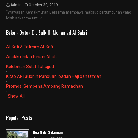
Admin
October 30, 2019
“Wawasan Kemakmuran Bersama membawa maksud pertumbuhan yang
lebih saksama untuk…
Buku - Datuk Dr. Zulkifli Mohamad Al Bakri
Al-Kafi & Tatmim Al-Kafi
-
Anakku Inilah Pesan Abah
-
Kelebihan Solat Tahajjud
-
Kitab Al-Taudhih Panduan Ibadah Haji dan Umrah
-
Promosi Sempena Ambang Ramadhan
-
Show All
Popular Posts
Doa Nabi Sulaiman