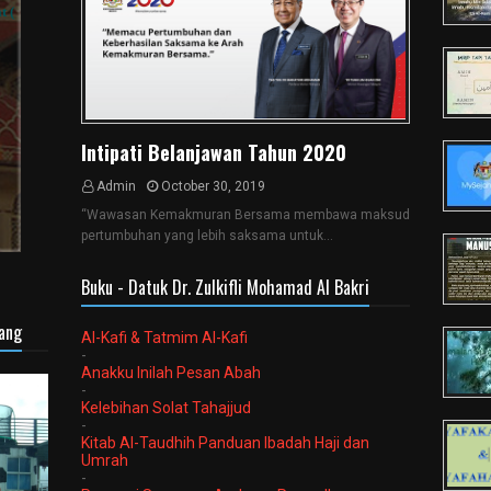
Intipati Belanjawan Tahun 2020
Admin
October 30, 2019
“Wawasan Kemakmuran Bersama membawa maksud
pertumbuhan yang lebih saksama untuk…
Buku - Datuk Dr. Zulkifli Mohamad Al Bakri
sang
Al-Kafi & Tatmim Al-Kafi
-
Anakku Inilah Pesan Abah
-
Kelebihan Solat Tahajjud
-
Kitab Al-Taudhih Panduan Ibadah Haji dan
Umrah
-