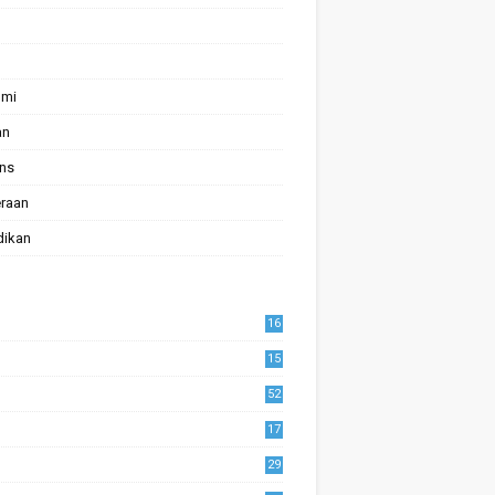
omi
an
ans
raan
dikan
16
15
52
17
1
29
0