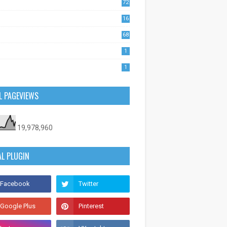
72
1
16
53
68
0
1
1
L PAGEVIEWS
19,978,960
AL PLUGIN