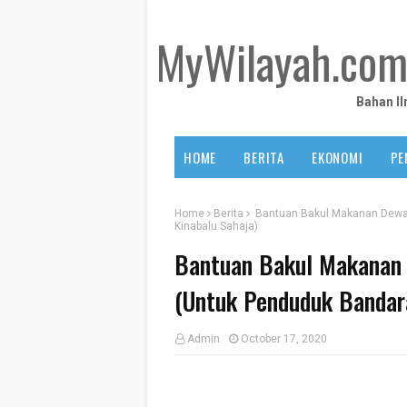
MyWilayah.co
Bahan I
HOME
BERITA
EKONOMI
PE
Home
Berita
Bantuan Bakul Makanan Dewan
Kinabalu Sahaja)
Bantuan Bakul Makanan 
(Untuk Penduduk Bandara
Admin
October 17, 2020