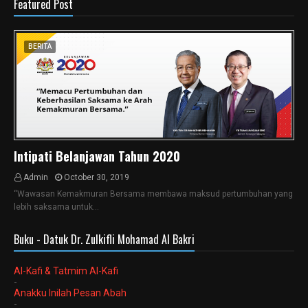
Featured Post
BERITA
Intipati Belanjawan Tahun 2020
Admin
October 30, 2019
“Wawasan Kemakmuran Bersama membawa maksud pertumbuhan yang
lebih saksama untuk…
Buku - Datuk Dr. Zulkifli Mohamad Al Bakri
Al-Kafi & Tatmim Al-Kafi
-
Anakku Inilah Pesan Abah
-