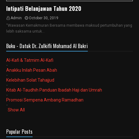
Intipati Belanjawan Tahun 2020
Admin
October 30, 2019
“Wawasan Kemakmuran Bersama membawa maksud pertumbuhan yang
lebih saksama untuk…
Buku - Datuk Dr. Zulkifli Mohamad Al Bakri
Al-Kafi & Tatmim Al-Kafi
-
Anakku Inilah Pesan Abah
-
Kelebihan Solat Tahajjud
-
Kitab Al-Taudhih Panduan Ibadah Haji dan Umrah
-
Promosi Sempena Ambang Ramadhan
-
Show All
Popular Posts