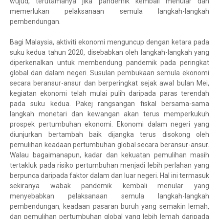
wujud, terutamanya jika pandemik kembali menular dan
memerlukan pelaksanaan semula langkah-langkah
pembendungan.
Bagi Malaysia, aktiviti ekonomi menguncup dengan ketara pada
suku kedua tahun 2020, disebabkan oleh langkah-langkah yang
diperkenalkan untuk membendung pandemik pada peringkat
global dan dalam negeri. Susulan pembukaan semula ekonomi
secara beransur-ansur dan berperingkat sejak awal bulan Mei,
kegiatan ekonomi telah mulai pulih daripada paras terendah
pada suku kedua. Pakej rangsangan fiskal bersama-sama
langkah monetari dan kewangan akan terus memperkukuh
prospek pertumbuhan ekonomi. Ekonomi dalam negeri yang
diunjurkan bertambah baik dijangka terus disokong oleh
pemulihan keadaan pertumbuhan global secara beransur-ansur.
Walau bagaimanapun, kadar dan kekuatan pemulihan masih
tertakluk pada risiko pertumbuhan menjadi lebih perlahan yang
berpunca daripada faktor dalam dan luar negeri. Hal ini termasuk
sekiranya wabak pandemik kembali menular yang
menyebabkan pelaksanaan semula langkah-langkah
pembendungan, keadaan pasaran buruh yang semakin lemah,
dan pemulihan pertumbuhan global yang lebih lemah daripada