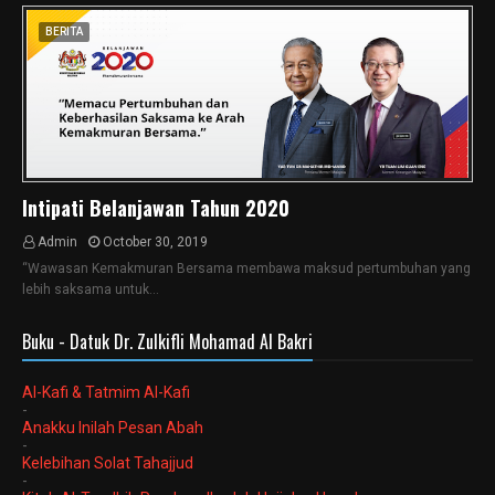
BERITA
Intipati Belanjawan Tahun 2020
Admin
October 30, 2019
“Wawasan Kemakmuran Bersama membawa maksud pertumbuhan yang
lebih saksama untuk…
Buku - Datuk Dr. Zulkifli Mohamad Al Bakri
Al-Kafi & Tatmim Al-Kafi
-
Anakku Inilah Pesan Abah
-
Kelebihan Solat Tahajjud
-