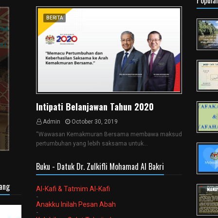
Popula
BERITA
Intipati Belanjawan Tahun 2020
Admin
October 30, 2019
“Wawasan Kemakmuran Bersama membawa maksud
pertumbuhan yang lebih saksama untuk…
Buku - Datuk Dr. Zulkifli Mohamad Al Bakri
sang
Al-Kafi & Tatmim Al-Kafi
-
Anakku Inilah Pesan Abah
-