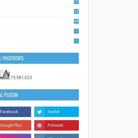
72
1
16
53
68
0
1
1
L PAGEVIEWS
19,981,623
AL PLUGIN