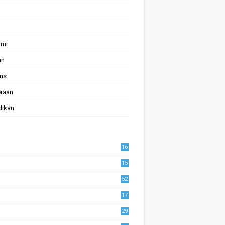
omi
an
ans
raan
dikan
16
15
52
17
1
29
0