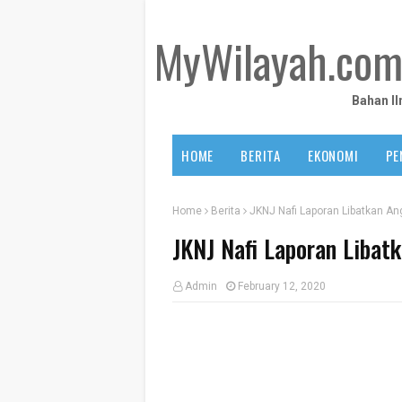
MyWilayah.co
Bahan I
HOME
BERITA
EKONOMI
PE
Home
Berita
JKNJ Nafi Laporan Libatkan An
JKNJ Nafi Laporan Libat
Admin
February 12, 2020