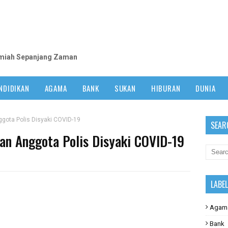
m
lmiah Sepanjang Zaman
NDIDIKAN
AGAMA
BANK
SUKAN
HIBURAN
DUNIA
ggota Polis Disyaki COVID-19
SEAR
kan Anggota Polis Disyaki COVID-19
LABE
Agam
Bank