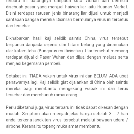
terbaru ini datangnya daripada kota Wuhan dan bermula
disebuah pasar yang menjual haiwan liar iaitu Huanan Market.
Disini terdapat ratusan jenis binatang liar dijual untuk menjadi
santapan bangsa mereka. Disinilah bermulanya virus ini tercetus
dan tersebar.
Dikhabarkan hasil kaji selidik saintis China, virus tersebut
berpunca daripada sejenis ular hitam belang yang dinamakan
ular katam tebu (Bungarus multicinctus). Ular tersebut memang
terdapat dijual di Pasar Wuhan dan dijual dengan meluas serta
menjadi kegemaran pembeli.
Setakat ini, TIADA vaksin untuk virus ini dan BELUM ADA ubat
penawarnya lagi. Kaji selidik giat dijalankan di China oleh saintis
mereka bagi membantu mengekang wabak ini dari terus
tersebar dan membunuh ramai orang.
Perlu diketahui juga, virus terbaru ini tidak dapat dikesan dengan
mudah. Simptom akan menjadi jelas hanya setelah 3 - 7 hari
anda terkena jangkitan virus tersebut melalui bawaan udara /
airbone. Kerana itu topeng muka amat membantu.