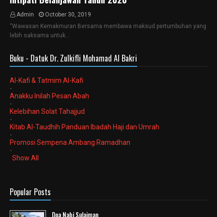
Admin
October 30, 2019
“Wawasan Kemakmuran Bersama membawa maksud pertumbuhan yang
lebih saksama untuk…
Buku - Datuk Dr. Zulkifli Mohamad Al Bakri
Al-Kafi & Tatmim Al-Kafi
-
Anakku Inilah Pesan Abah
-
Kelebihan Solat Tahajjud
-
Kitab Al-Taudhih Panduan Ibadah Haji dan Umrah
-
Promosi Sempena Ambang Ramadhan
-
Show All
Popular Posts
Doa Nabi Sulaiman