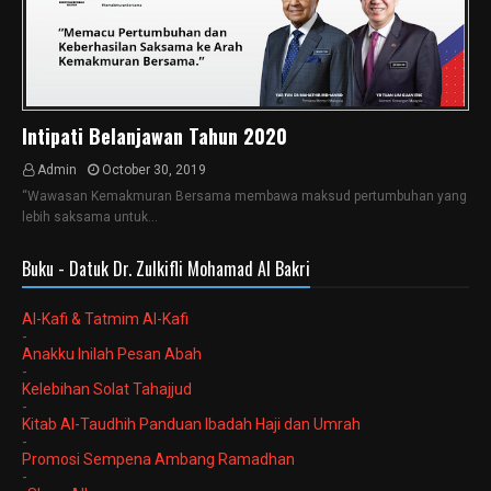
Intipati Belanjawan Tahun 2020
Admin
October 30, 2019
“Wawasan Kemakmuran Bersama membawa maksud pertumbuhan yang
lebih saksama untuk…
Buku - Datuk Dr. Zulkifli Mohamad Al Bakri
Al-Kafi & Tatmim Al-Kafi
-
Anakku Inilah Pesan Abah
-
Kelebihan Solat Tahajjud
-
Kitab Al-Taudhih Panduan Ibadah Haji dan Umrah
-
Promosi Sempena Ambang Ramadhan
-