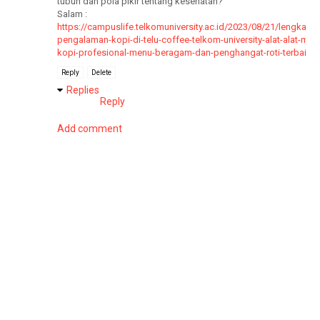
tubuh dan pola pikir tentang kesehatan?
Salam :
https://campuslife.telkomuniversity.ac.id/2023/08/21/lengkapn
pengalaman-kopi-di-telu-coffee-telkom-university-alat-alat-mes
kopi-profesional-menu-beragam-dan-penghangat-roti-terbaik/
Reply
Delete
Replies
Reply
Add comment