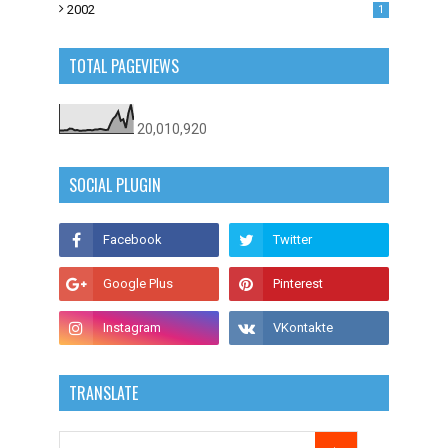
2002
1
TOTAL PAGEVIEWS
20,010,920
SOCIAL PLUGIN
TRANSLATE