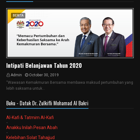
BERITA
Intipati Belanjawan Tahun 2020
Admin
October 30, 2019
“Wawasan Kemakmuran Bersama membawa maksud pertumbuhan yang
lebih saksama untuk…
Buku - Datuk Dr. Zulkifli Mohamad Al Bakri
Al-Kafi & Tatmim Al-Kafi
-
Anakku Inilah Pesan Abah
-
Kelebihan Solat Tahajjud